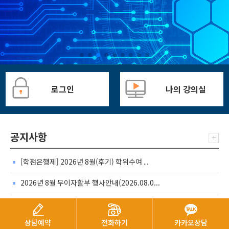
로그인
나의 강의실
공지사항
+
[학점은행제] 2026년 8월(후기) 학위수여 ...
2026년 8월 무이자할부 행사안내(2026.08.0...
학점은행제 학습자 2026학년도 2학기 학자...
상담예약
전화하기
카카오상담
[HRD샌터-안내] 2026년도 임상심리사 2급 ...