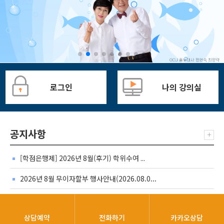
로그인
나의 강의실
공지사항
+
[학점은행제] 2026년 8월(후기) 학위수여 ...
2026년 8월 무이자할부 행사안내(2026.08.0...
학점은행제 학습자 2026학년도 2학기 학자...
상담예약
전화하기
카카오상담
[HRD샌터-안내] 2026년도 임상심리사 2급 ...