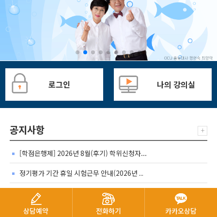
로그인
나의 강의실
공지사항
+
[학점은행제] 2026년 8월(후기) 학위신청자...
정기평가 기간 휴일 시험근무 안내(2026년 ...
[학점은행제] 2026년 8월(후기) 학위수여 ...
상담예약
전화하기
카카오상담
2026년 8월 무이자할부 행사안내(2026.08.0...