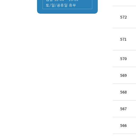
토/일/공휴일 휴무
572
571
570
569
568
567
566