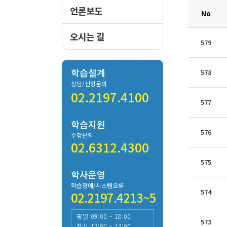
언론보도
No
오시는 길
579
학습설계
578
상담/신청문의
02.2197.4100
577
학습지원
576
수강문의
02.6312.4300
575
학사운영
학습장애/시스템오류
574
02.2197.4213~5
평일 09:00 ~ 18:00
573
점심 12:00 ~ 13:00