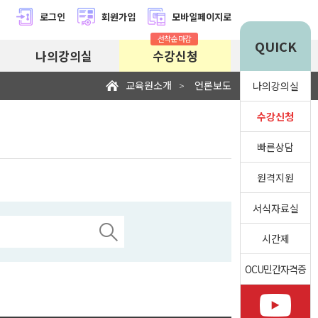
로그인
회원가입
모바일페이지로
선착순 마감
QUICK
나의강의실
수강신청
교육원소개
언론보도
>
나의강의실
수강신청
빠른상담
원격지원
서식자료실
시간제
OCU민간자격증