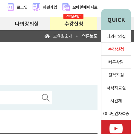
로그인
회원가입
모바일페이지로
선착순 마감
QUICK
나의강의실
수강신청
교육원소개
언론보도
>
나의강의실
수강신청
빠른상담
원격지원
서식자료실
시간제
OCU민간자격증