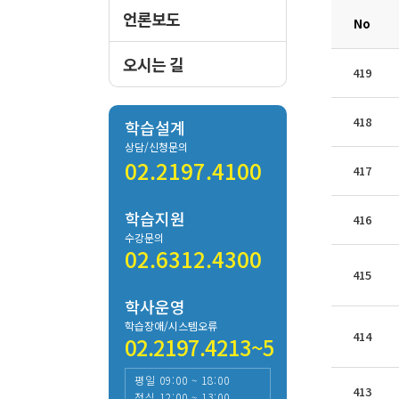
언론보도
No
오시는 길
419
418
학습설계
상담/신청문의
02.2197.4100
417
학습지원
416
수강문의
02.6312.4300
415
학사운영
학습장애/시스템오류
414
02.2197.4213~5
평일 09:00 ~ 18:00
413
점심 12:00 ~ 13:00