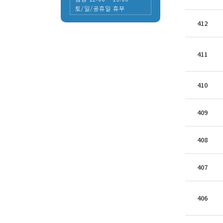
토/일/공휴일 휴무
412
411
410
409
408
407
406