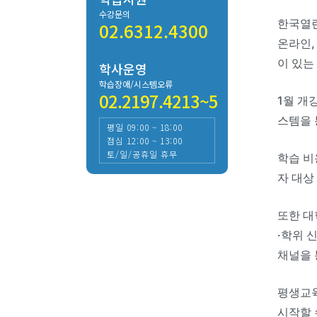
수강문의
한국열린
02.6312.4300
온라인,
이 있는
학사운영
학습장애/시스템오류
02.2197.4213~5
1월 개
스템을 
평일 09:00 ~ 18:00
점심 12:00 ~ 13:00
토/일/공휴일 휴무
학습 비
자 대상
또한 대
·학위 
채널을 
평생교육
시작할 