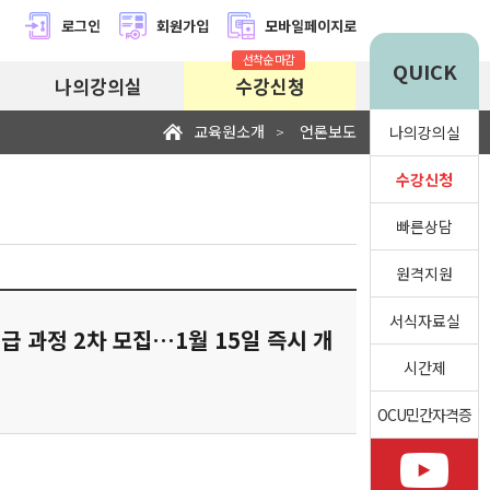
로그인
회원가입
모바일페이지로
선착순 마감
QUICK
나의강의실
수강신청
교육원소개
언론보도
>
나의강의실
수강신청
빠른상담
원격지원
서식자료실
 과정 2차 모집…1월 15일 즉시 개
시간제
OCU민간자격증