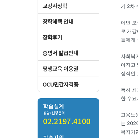
교강사장학
기 2차
장학혜택 안내
이번 모
로 개강
장학후기
들에게 
증명서 발급안내
사회복지
아지고 
평생교육 이용권
정적인 
OCU민간자격증
특히 최
한 수요
학습설계
상담/신청문의
고용노동
02.2197.4100
는 20
복지기관
학습지원