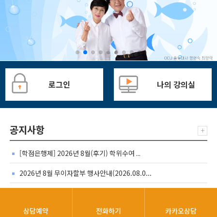
로그인
나의 강의실
공지사항
+
[학점은행제] 2026년 8월(후기) 학위수여 ...
2026년 8월 무이자할부 행사안내(2026.08.0...
학점은행제 학습자 2026학년도 2학기 학자...
상담예약
전화하기
카카오상담
[HRD샌터-안내] 2026년도 임상심리사 2급 ...